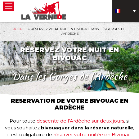
ACCUEIL
»
RÉSERVEZ VOTRE NUIT EN BIVOUAC DANS LES GORGES DE
L’ARDÈCHE
RÉSERVEZ VOTRE NUIT EN
BIVOUAC
Dans les Gorges de l’Ardèche
RÉSERVATION DE VOTRE BIVOUAC EN
ARDÈCHE
Pour toute
descente de l’Ardèche sur deux jours
, si
vous souhaitez
bivouaquer dans la réserve naturelle
,
il est obligatoire de
réserver votre nuitée en Bivouac.