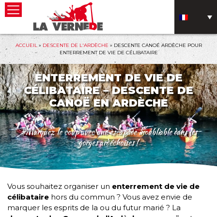
ACCUEIL
»
DESCENTE DE L'ARDÈCHE
»
DESCENTE CANOÉ ARDÈCHE POUR
ENTERREMENT DE VIE DE CÉLIBATAIRE
ENTERREMENT DE VIE DE
CÉLIBATAIRE – DESCENTE DE
CANOË EN ARDÈCHE
#Marquez le coup avec une escapade inoubliable dans les
gorges ardéchoises !
Vous souhaitez organiser un
enterrement de vie de
célibataire
hors du commun ? Vous avez envie de
marquer les esprits de la ou du futur marié ? La