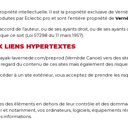
ropriété intellectuelle. Il est la propriété exclusive de Ve
duites par Eclectic.pro et sont l’entière propriété de
Vern
 accord de l’auteur, ou de ses ayants droit, ou de ses ayants 
ue ce soit (Loi 57298 du 11 mars 1957).
X LIENS HYPERTEXTES
kayak-lavernede.com/preprod (Vernède Canoe) vers des site
egard du contenu de ces sites mais également des risque
ccéder à un site extérieur, vous acceptez de prendre les ris
les des éléments en dehors de leur contrôle et des dommag
ur et notamment, vos ordinateurs, logiciels, équipements r
es informations.