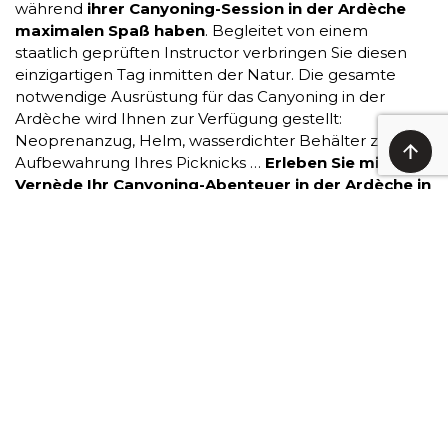
während
ihrer Canyoning-Session in der Ardèche
maximalen Spaß haben
. Begleitet von einem
staatlich geprüften Instructor verbringen Sie diesen
einzigartigen Tag inmitten der Natur. Die gesamte
notwendige Ausrüstung für das Canyoning in der
Ardèche wird Ihnen zur Verfügung gestellt:
Neoprenanzug, Helm, wasserdichter Behälter zur
Aufbewahrung Ihres Picknicks …
Erleben Sie mit La
Vernède Ihr Canyoning-Abenteuer in der Ardèche in
Vallon Pont d’Arc in völliger Gelassenheit und
perfekt ausgestattet!
Unterhaltsam und instruktiv, Canyoning in der Ardèche
ist eine ideale Aktivität, um magische und geschützte
Gegenden zu entdecken. Wenn dieses Abenteuer Sie
reizt, zögern Sie nicht, Ihren Platz direkt online über
unser
Kontaktformular
zu reservieren. Benötigen Sie
zusätzliche Informationen? Eine Frage? Unser Team
steht Ihnen zur Verfügung, um Sie zu informieren und
Ihnen zu helfen, Ihren Canyoning-Tag in der Ardèche
so gut wie möglich zu organisieren.