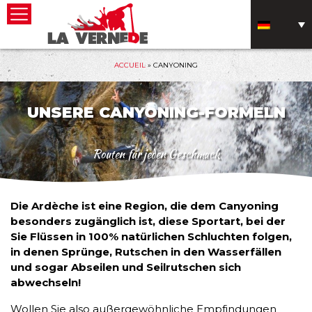
ACCUEIL
»
CANYONING
UNSERE CANYONING-FORMELN
Routen für jeden Geschmack
Die Ardèche ist eine Region, die dem Canyoning
besonders zugänglich ist, diese Sportart, bei der
Sie Flüssen in 100% natürlichen Schluchten folgen,
in denen Sprünge, Rutschen in den Wasserfällen
und sogar Abseilen und Seilrutschen sich
abwechseln!
Wollen Sie also außergewöhnliche Empfindungen